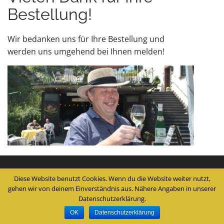
e
Bestellung!
n
t
Wir bedanken uns für Ihre Bestellung und
werden uns umgehend bei Ihnen melden!
Copyright © 2026
Weingut Berthold Oster
. All Rights Reserved.
Diese Website benutzt Cookies. Wenn du die Website weiter nutzt,
The Matheson Theme by
bavotasan.com
.
gehen wir von deinem Einverständnis aus. Nähere Angaben in unserer
Datenschutzerklärung.
OK
Datenschutzerklärung