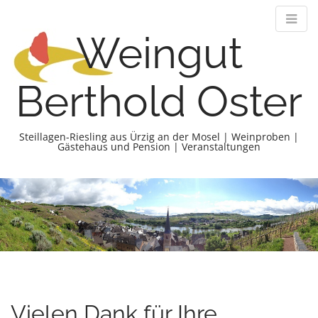
Weingut
Berthold Oster
Steillagen-Riesling aus Ürzig an der Mosel | Weinproben |
Gästehaus und Pension | Veranstaltungen
M
S
k
a
i
i
p
n
t
m
o
e
c
n
o
n
u
Vielen Dank für Ihre
t