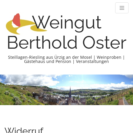
Weingut
Berthold Oster
Steillagen-Riesling aus Ürzig an der Mosel | Weinproben |
Gästehaus und Pension | Veranstaltungen
M
S
k
a
i
i
p
n
t
m
o
e
c
n
o
n
u
Widerruf
t